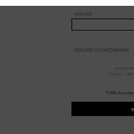
PESO (KG)
RESUMO DA ENCOMENDA
pyzel precio
fin setup: 5 fin(
TOTAL da comp