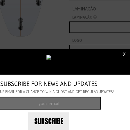
LAMINAÇÃO
LAMINAÇÃO
LOGO
X
OWNLOAD IMAGEM
NOME A ESCREVER NO STRINGER
SUBSCRIBE FOR NEWS AND UPDATES
INFORMAÇÃO ADICIONAL
UR EMAIL FOR A CHANCE TO WIN A GHOST AND GET REGULAR UPDATES!
SUBSCRIBE
INFO SURFISTA
(OPTIONAL)