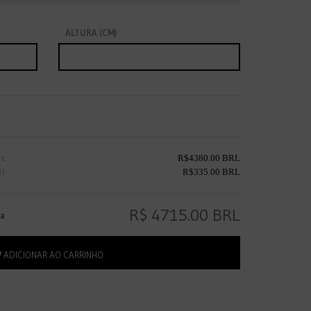
ALTURA (CM)
us
R$
4380.00
BRL
5)
R$
335.00
BRL
R$
4715.00
BRL
ra
ADICIONAR AO CARRINHO