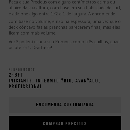
Faça a sua Precious com alguns centímetros acima ou
abaixo da sua altura, com base em sua habilidade de surf,
e adicione algo entre 1⁄2 e 1 de largura. A encomende
com base no volume, e não na espessura, uma vez que o
deck côncavo faz as pranchas parecerem finas, mas elas
ficam com mais volume.
Você poderá usar a sua Precious como três quilhas, quad
ou até 2+1. Divirta-se!
FUNFORMANCE
2-6FT
INICIANTE, INTERMEDI?RIO, AVAN?ADO,
PROFISSIONAL
ENCOMENDA CUSTOMIZADA
COMPRAR
PRECIOUS