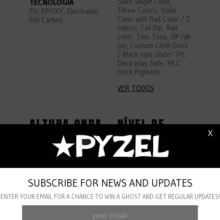
TECNOLOGIA
Solid Single Color,
Three Colors, Solid
PU, EPOXY, Electralite,
Color with Rail Color / 2
Full Carbon
colors, Tail Dip, Rail
color, Two Tone, JJF rail
pin, Custom Cloth Deck
/ Black rails Under 7ft,
Deck inlay fade, MLC
Deck Pigment
VER TODOS
ALTURA ONDA
NÍVEL DE
X
SURF
6
Ft
2
Ft
SUBSCRIBE FOR NEWS AND UPDATES
ENTER YOUR EMAIL FOR A CHANCE TO WIN A GHOST AND GET REGULAR UPDATES!
Beg.
Inter.
Adv.
Pro.