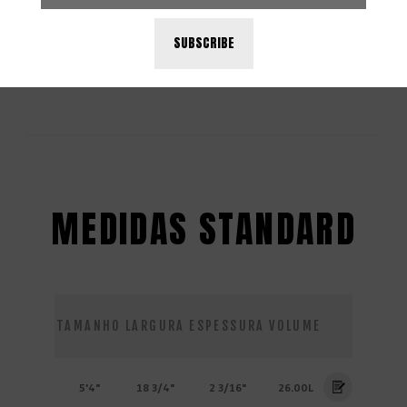
SUBSCRIBE
MEDIDAS STANDARD
TAMANHO
LARGURA
ESPESSURA
VOLUME
5'4"
18 3/4"
2 3/16"
26.00L