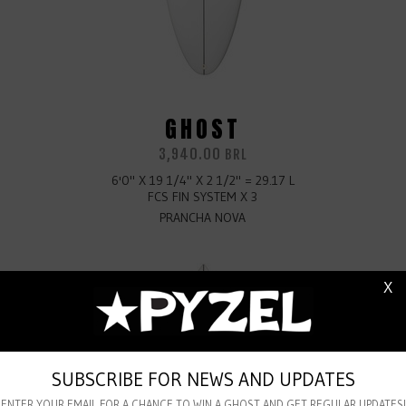
GHOST
3,940.00
BRL
6'0" X 19 1/4" X 2 1/2" = 29.17 L
FCS FIN SYSTEM X 3
PRANCHA NOVA
X
SUBSCRIBE FOR NEWS AND UPDATES
ENTER YOUR EMAIL FOR A CHANCE TO WIN A GHOST AND GET REGULAR UPDATES!