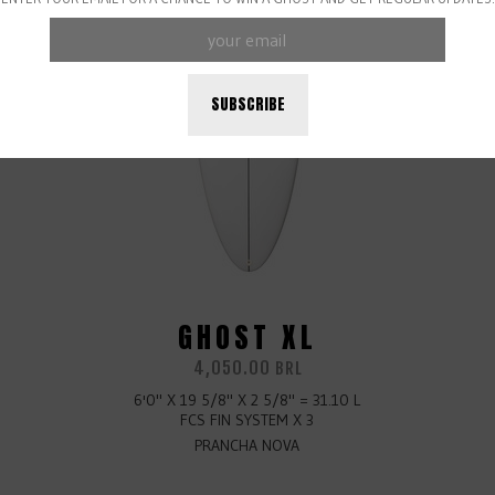
SUBSCRIBE
GHOST XL
4,050.00
BRL
6'0" X 19 5/8" X 2 5/8" = 31.10 L
FCS FIN SYSTEM X 3
PRANCHA NOVA