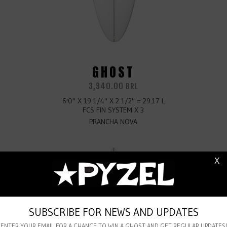
GHOST
3,940.00
BRL
6'0" X 19 1/4" X 2 1/2" = 29.17 L
FCS FIN SYSTEM X 3
PRANCHA NOVA
X
SUBSCRIBE FOR NEWS AND UPDATES
ENTER YOUR EMAIL FOR A CHANCE TO WIN A GHOST AND GET REGULAR UPDATES!