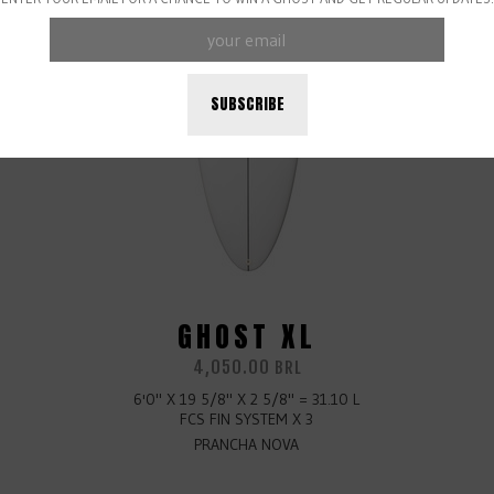
SUBSCRIBE
GHOST XL
4,050.00
BRL
6'0" X 19 5/8" X 2 5/8" = 31.10 L
FCS FIN SYSTEM X 3
PRANCHA NOVA